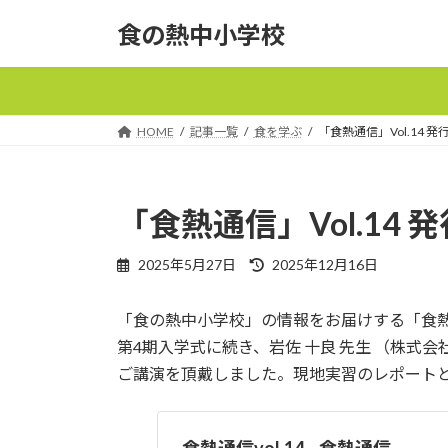
コ
ナ
食の熱中小学校
ン
ビ
テ
ゲ
ン
ー
ツ
シ
へ
ョ
HOME
記事一覧
食を学ぶ
「食熱通信」Vol.14 
ス
ン
キ
に
ッ
移
「食熱通信」Vol.14
プ
動
最
2025年5月27日
2025年12月16日
終
更
「食の熱中小学校」の情報をお届けする「食熱通信
新
日
第4期入学式に続き、岩佐 十良 先生 （株
時
ご講演を頂戴しました。現地実習のレポート
:
食熱通信vol.14 – 食熱通信