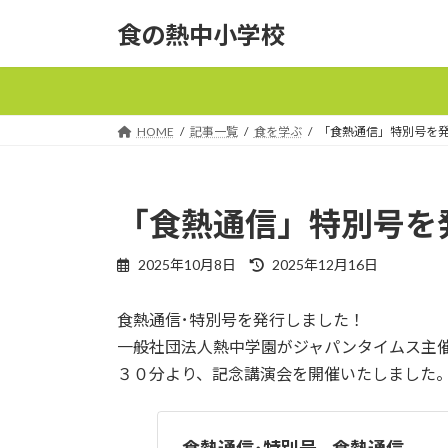
コ
ナ
食の熱中小学校
ン
ビ
テ
ゲ
ン
ー
ツ
シ
へ
ョ
HOME
記事一覧
食を学ぶ
「食熱通信」特別号を
ス
ン
キ
に
ッ
移
「食熱通信」特別号を
プ
動
最
2025年10月8日
2025年12月16日
終
更
食熱通信･特別号を発行しました！
新
日
一般社団法人熱中学園がジャパンタイムス主催“Sust
時
３０分より、記念講演会を開催いたしました
:
食熱通信･特別号 – 食熱通信