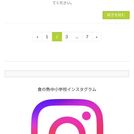
てください。
続きを読む
投
«
1
2
3
…
7
»
固
固
固
固
定
定
定
定
稿
ペ
ペ
ペ
ペ
ー
ー
ー
ー
の
ジ
ジ
ジ
ジ
ペ
ー
ジ
食の熱中小学校インスタグラム
送
り