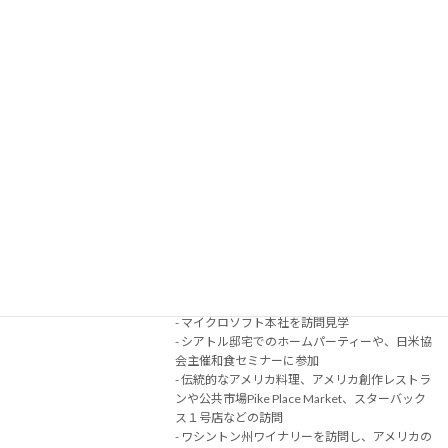
きます。
初めての体験だらけの旅になるかと思います
が、もういちど7歳の目で思い切りチャレンジ
し、食べて話して楽しんでください！
続きを読む
米国シアトル 2025年10月16日(木)〜19
2025
日(日) 3泊4日
2025年1月14日
初の海外開催 米国シアトルで食の日米交流会
とワイナリー＆創作アメリカ料理を味わう旅
シアトルを訪れ、シアトルにおける日系人の歴
史や現在の「多民族多文化が融合している（フ
ュージョン）」食文化を学びます
- マイクロソフト本社を訪問見学
- シアトル邸宅でのホームパーティーや、日米協
会主催和食セミナーに参加
- 伝統的なアメリカ料理、アメリカ創作レストラ
ンや公共市場Pike Place Market、スターバック
ス１号店などの訪問
- ワシントン州ワイナリーを訪問し、アメリカの