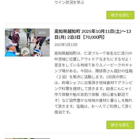
ワイン状況を学ぶ
続きを読む
高知県越知町 2025年10月11日(土)〜13
2025
日(月) 2泊3日【70,000円】
2025年1月13日
高知県越知町は、仁淀ブルーで有名な仁淀川の
中流域に位置しアウトドアなまちにするぜよ！
宣言をしている地域でありスノーピークのキャ
ンプ場がある。今回は、隈研吾さん設計の住箱
（２泊）を拠点に活動します。2日目の夜に
は、的場シェフに出張頂き地域食材でグランピ
ング料理を提供して頂きます。田舎こんにゃく
作り体験や鮎の友釣り体験（初心者も歓迎で
す）など自然豊かな地域の食材と暮らしを触れ
て頂きます。住箱は、お一人でご利用して頂く
宿泊です。
続きを読む