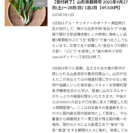
【受付終了】山形県鶴岡市 2025年9月27
2025
日(土)～28日(日) 1泊2日【49,500円】
2025年1月12日
1日目はアル・ケッチァーのオーナー奧田政行
氏が同行して、稀少な在来作物“宝谷カブ”の補
場で間引き菜収穫体験とこの時季に美味しい品
種5種類程のぶどうを”粒取り”で食べ比べしても
らいます。立寄り先で収穫した"宝谷カブの間引
き菜"、"ぶどう"を使用した｢食の熱中小学校
specialディナー｣で初日は終了。
2日目は祈りと感謝、生きるための食の原点が
感じられる山岳信仰の聖地羽黒山へ。山伏が伝
えたこの地ならではの精進料理に欠かせない乾
物や塩蔵といった保存食レクチャーを斎館料理
長 伊藤新吉氏から学び、昼食に山のエネルギー
がたっぷりの精進料理をいただきます。午後か
らは3000人の武士が刀を鍬に変えて開墾した松
ヶ岡開墾場へ。ここは日本最大の蚕室群をきっ
かけに国内最北限の絹産地として発達し、 今も
養蚕から絹織物まで一貫工程が残る国内唯一の
場所。現代の人々による創意工夫で“保存”“伝
承”“創造”をする鶴岡の人々に触れ、体感してみ