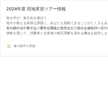
2024年度 現地実習ツアー情報
食を学び、食文化を遊ぼう
地方が抱える多様な課題に、あなたも貢献できることがたくさんあ
くためには、皆さんの新たな視点と創造力が欠かせません。
食の熱中小学校では、座学の講義だけでなく、熱心な講師陣の案内
体験を通じて、消費者と生産者の相互理解を深める機会を提供しま
食の熱中小学校